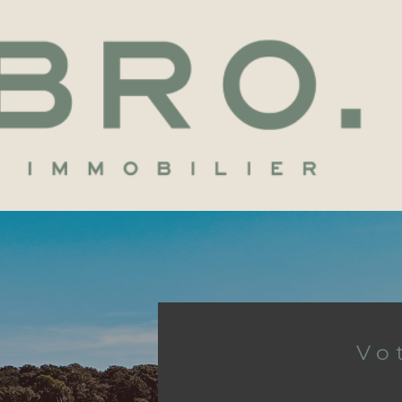
Voir les
83
annonces
imer
BUDGET
V