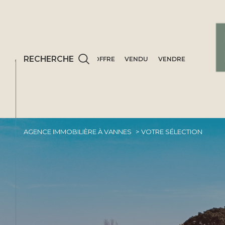
RECHERCHE
ACCUEIL
ACHETER
OFFRE
VENDU
VENDRE
AGENCE IMMOBILIÈRE À VANNES
VOTRE SÉLECTION
Acheter
Est
TYPE DE BIEN
de l'ancien
du neuf