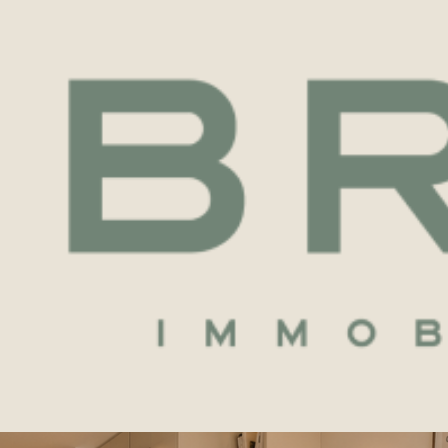
Voir les
2
annonces
ARTEMENT
T1
STUDIO 19M2 INVESTISSEMENT BALCON PARKING 
imer
1
LOCALISATION
BUDGET
nes
1 Pièces