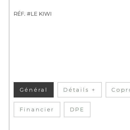
RÉF. #LE KIWI
Général
Détails +
Copr
Financier
DPE