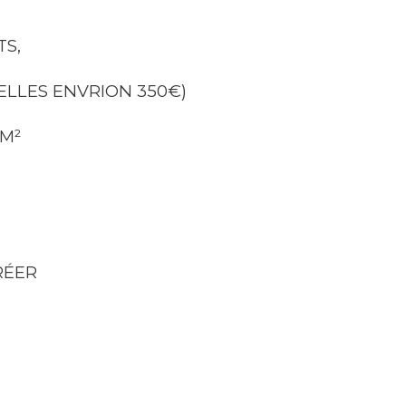
S, 
LLES ENVRION 350€) 
M² 
RÉER 