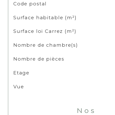
TRAD_SIROCCO_Caracteristique
Valeurs
Code postal
Surface habitable (m²)
Surface loi Carrez (m²)
Nombre de chambre(s)
Nombre de pièces
Etage
Vue
Nos