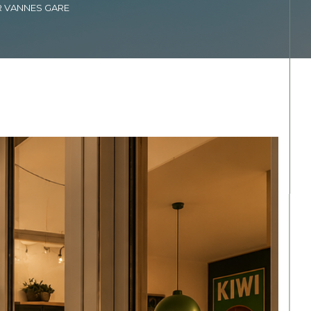
R VANNES GARE
Filtrer
Réinitialiser les
filtres