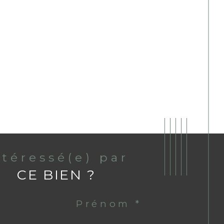
ntéressé(e) par
CE BIEN ?
Prénom *