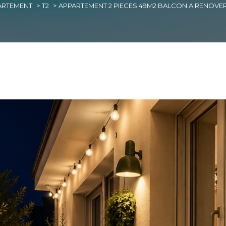
ARTEMENT
T2
APPARTEMENT 2 PIECES 49M2 BALCON A RENOVE
imer
1
LOCALISATION
BUDGET
nes
2 Pièces