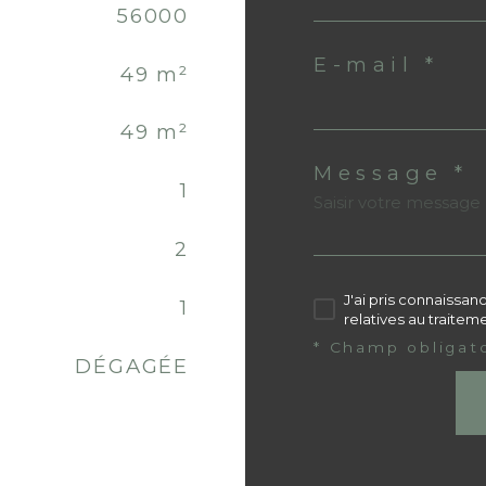
56000
E-mail *
49 m²
49 m²
Message *
1
2
J'ai pris connaissan
1
relatives au traite
* Champ obligat
DÉGAGÉE