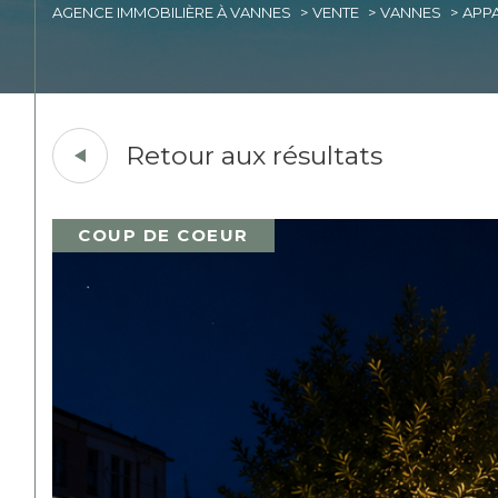
AGENCE IMMOBILIÈRE À VANNES
VENTE
VANNES
APP
Acheter
Est
1
TYPE DE BIEN
de l'ancien
Retour aux résultats
du neuf
Appartement
56000 - Van
COUP DE COEUR