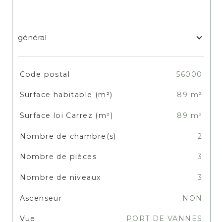
général
TRAD_SIROCCO_Caracteristique
Valeurs
Code postal
56000
Surface habitable (m²)
89 m²
Surface loi Carrez (m²)
89 m²
Nombre de chambre(s)
2
Nombre de pièces
3
Nombre de niveaux
3
Ascenseur
NON
Vue
PORT DE VANNES