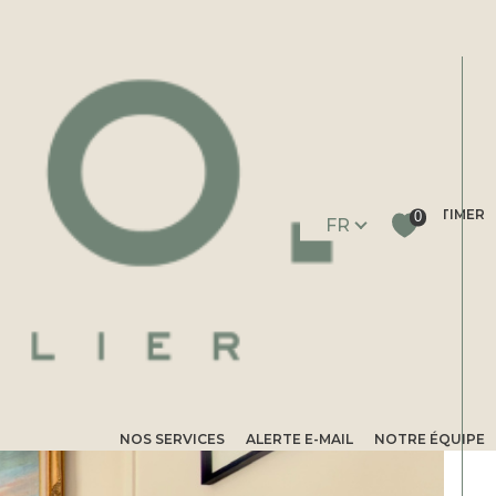
ESTIMER
Langue
0
FR
Filtrer
Réinitialiser les
filtres
NOS SERVICES
ALERTE E-MAIL
NOTRE ÉQUIPE