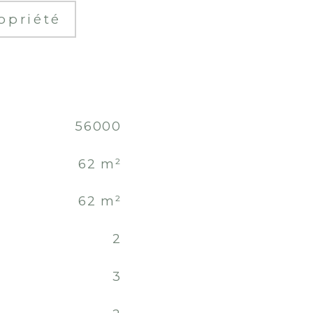
opriété
56000
62 m²
62 m²
2
3