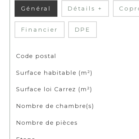
Général
Détails +
Copr
Financier
DPE
TRAD_SIROCCO_Caracteristique
Valeurs
Code postal
Surface habitable (m²)
Surface loi Carrez (m²)
Nombre de chambre(s)
Nombre de pièces