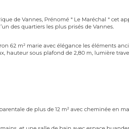
rique de Vannes, Prénomé " Le Maréchal " cet ap
un des quartiers les plus prisés de Vannes.
on 62 m² marie avec élégance les éléments ancien
ux, hauteur sous plafond de 2,80 m, lumière trave
parentale de plus de 12 m² avec cheminée en ma
ains, et une salle de bain avec espace buander