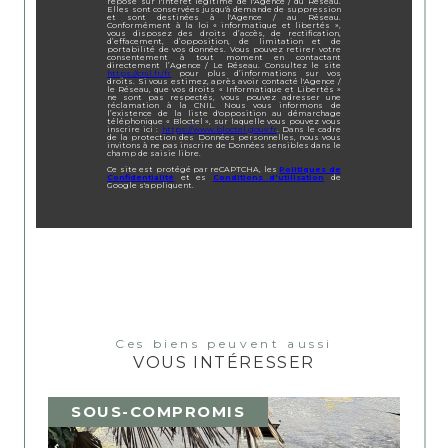
repose sur l'intérêt légitime de l'Agence / du Réseau.
Elles sont conservées jusqu'à demande de suppression
et sont destinées à l'Agence / au Réseau.
Conformément à la loi « informatique et libertés »,
vous disposez des droits d’accès, de rectification,
d’effacement, d’opposition, de limitation et de
portabilité de vos données. Vous pouvez retirer votre
consentement à tout moment en contactant
directement l’Agence / Le Réseau. Consultez le site
https://cnil.fr/fr
pour plus d’informations sur vos
droits. Si vous estimez, après avoir contacté l'Agence /
le Réseau, que vos droits « Informatique et Libertés »
ne sont pas respectés, vous pouvez adresser une
réclamation à la CNIL. Nous vous informons de
l’existence de la liste d'opposition au démarchage
téléphonique « Bloctel », sur laquelle vous pouvez vous
inscrire ici :
https://www.bloctel.gouv.fr
. Dans le cadre
de la protection des Données personnelles, nous vous
invitons à ne pas inscrire de Données sensibles dans le
champ de saisie libre.
Ce site est protégé par reCAPTCHA, les
Politiques de
Confidentialité
et es
Conditions d'utilisation
de
Google s'appliquent.
Ces biens peuvent aussi
VOUS INTÉRESSER
SOUS-COMPROMIS