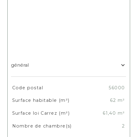
général
TRAD_SIROCCO_Caracteristique
Valeurs
Code postal
56000
Surface habitable (m²)
62 m²
Surface loi Carrez (m²)
61,40 m²
Nombre de chambre(s)
2