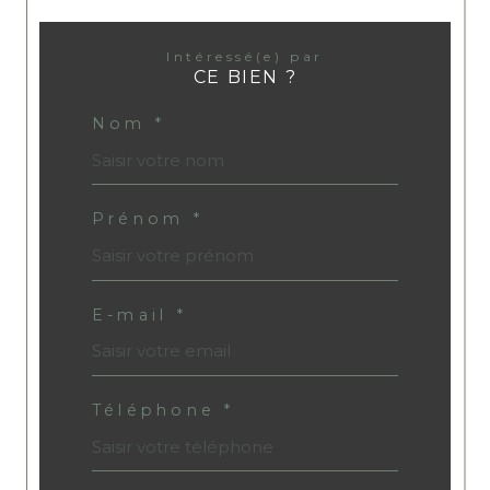
Intéressé(e) par
CE BIEN ?
Nom *
Prénom *
E-mail *
Téléphone *