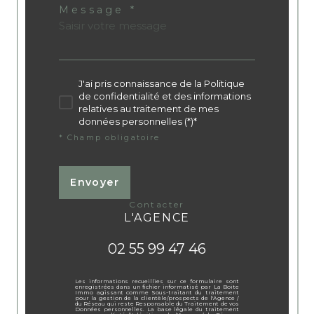
Message *
J'ai pris connaissance de la Politique
de confidentialité et des informations
relatives au traitement de mes
données personnelles (*)*
* Champ obligatoire
Envoyer
contacter
L'AGENCE
02 55 99 47 46
Les informations recueillies sur ce formulaire sont
enregistrées dans un fichier informatisé par La Boite
Immo agissant comme Sous-traitant du traitement
pour la gestion de la clientèle/prospects de l'Agence /
du Réseau qui reste Responsable du Traitement de vos
Données personnelles. La base légale du traitement