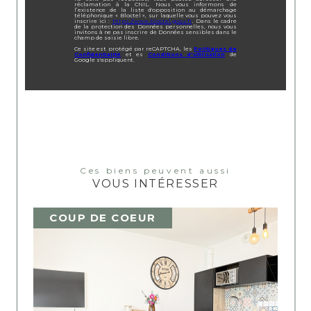
réclamation à la CNIL. Nous vous informons de
l’existence de la liste d'opposition au démarchage
téléphonique « Bloctel », sur laquelle vous pouvez vous
inscrire ici :
https://www.bloctel.gouv.fr
. Dans le cadre
de la protection des Données personnelles, nous vous
invitons à ne pas inscrire de Données sensibles dans le
champ de saisie libre.
Ce site est protégé par reCAPTCHA, les
Politiques de
Confidentialité
et es
Conditions d'utilisation
de
Google s'appliquent.
Ces biens peuvent aussi
VOUS INTÉRESSER
COUP DE COEUR