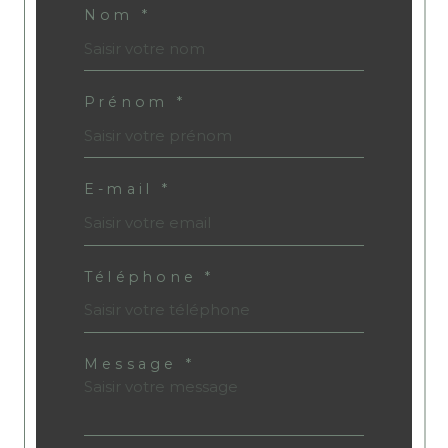
Nom *
Prénom *
E-mail *
Téléphone *
Message *