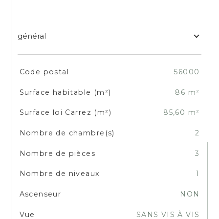
général
TRAD_SIROCCO_Caracteristique
Valeurs
Code postal
56000
Surface habitable (m²)
86 m²
Surface loi Carrez (m²)
85,60 m²
Nombre de chambre(s)
2
Nombre de pièces
3
Nombre de niveaux
1
Ascenseur
NON
Vue
SANS VIS À VIS