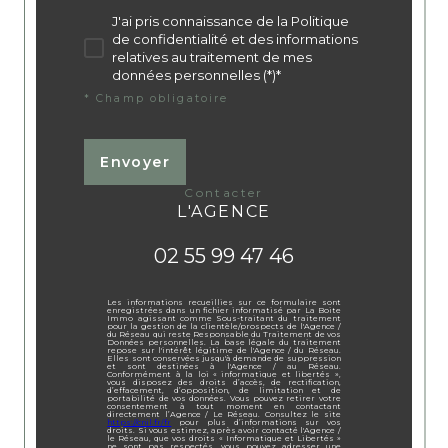
J'ai pris connaissance de la Politique
de confidentialité et des informations
relatives au traitement de mes
données personnelles (*)*
* Champ obligatoire
Envoyer
contacter
L'AGENCE
02 55 99 47 46
Les informations recueillies sur ce formulaire sont
enregistrées dans un fichier informatisé par La Boite
Immo agissant comme Sous-traitant du traitement
pour la gestion de la clientèle/prospects de l'Agence /
du Réseau qui reste Responsable du Traitement de vos
Données personnelles. La base légale du traitement
repose sur l'intérêt légitime de l'Agence / du Réseau.
Elles sont conservées jusqu'à demande de suppression
et sont destinées à l'Agence / au Réseau.
Conformément à la loi « informatique et libertés »,
vous disposez des droits d’accès, de rectification,
d’effacement, d’opposition, de limitation et de
portabilité de vos données. Vous pouvez retirer votre
consentement à tout moment en contactant
directement l’Agence / Le Réseau. Consultez le site
https://cnil.fr/fr
pour plus d’informations sur vos
droits. Si vous estimez, après avoir contacté l'Agence /
le Réseau, que vos droits « Informatique et Libertés »
ne sont pas respectés, vous pouvez adresser une