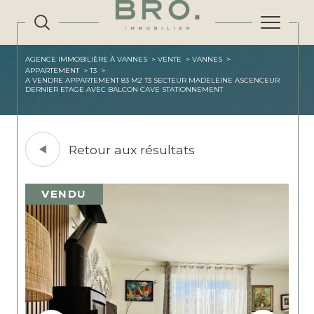
AGENCE IMMOBILIÈRE À VANNES
VENTE
VANNES
APPARTEMENT
T3
A VENDRE APPARTEMENT 83 M2 T3 SECTEUR MADELEINE ASCENCEUR
DERNIER ETAGE AVEC BALCON CAVE STATIONNEMENT
Retour aux résultats
VENDU