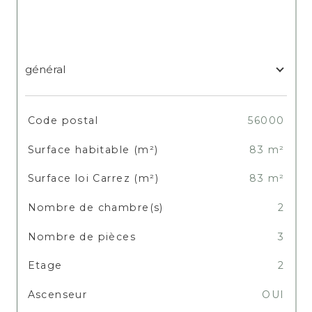
général
TRAD_SIROCCO_Caracteristique
Valeurs
Code postal
56000
Surface habitable (m²)
83 m²
Surface loi Carrez (m²)
83 m²
Nombre de chambre(s)
2
Nombre de pièces
3
Etage
2
Ascenseur
OUI