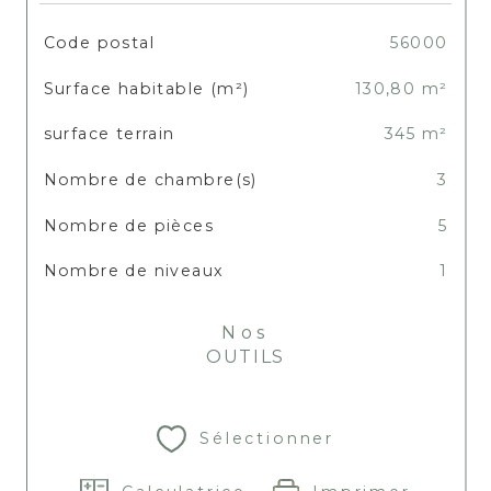
TRAD_SIROCCO_Caracteristique
Valeurs
Code postal
56000
Surface habitable (m²)
130,80 m²
surface terrain
345 m²
Nombre de chambre(s)
3
Nombre de pièces
5
Nombre de niveaux
1
Nos
OUTILS
Sélectionner