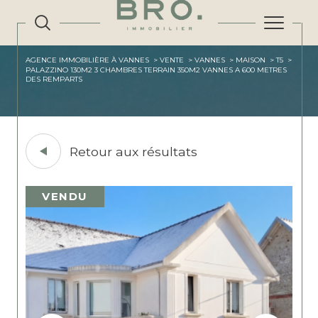
AGENCE IMMOBILIÈRE À VANNES
VENTE
VANNES
MAISON
T5
PALAZZINO 130M2 3 CHAMBRES TERRAIN 350M2 VANNES A 600 METRES
DES REMPARTS
Retour aux résultats
VENDU