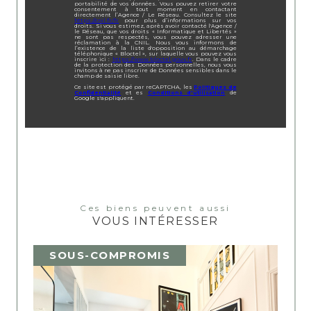
portabilité de vos données. Vous pouvez retirer votre
consentement à tout moment en contactant
directement l’Agence / Le Réseau. Consultez le site
https://cnil.fr/fr
pour plus d’informations sur vos
droits. Si vous estimez, après avoir contacté l'Agence /
le Réseau, que vos droits « Informatique et Libertés »
ne sont pas respectés, vous pouvez adresser une
réclamation à la CNIL. Nous vous informons de
l’existence de la liste d'opposition au démarchage
téléphonique « Bloctel », sur laquelle vous pouvez vous
inscrire ici :
https://www.bloctel.gouv.fr
. Dans le cadre
de la protection des Données personnelles, nous vous
invitons à ne pas inscrire de Données sensibles dans le
champ de saisie libre.
Ce site est protégé par reCAPTCHA, les
Politiques de
Confidentialité
et es
Conditions d'utilisation
de
Google s'appliquent.
Ces biens peuvent aussi
VOUS INTÉRESSER
SOUS-COMPROMIS