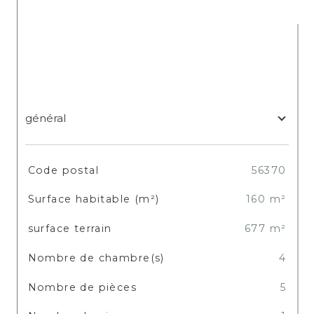
général
TRAD_SIROCCO_Caracteristique
Valeurs
Code postal
56370
Surface habitable (m²)
160 m²
surface terrain
677 m²
Nombre de chambre(s)
4
Nombre de pièces
5