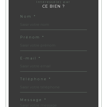
Intéressé(e) par
CE BIEN ?
Nom *
Prénom *
E-mail *
Téléphone *
Message *