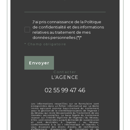
J'ai pris connaissance de la Politique
de confidentialité et des informations
relatives au traitement de mes
données personnelles (*)*
* Champ obligatoire
Envoyer
contacter
L'AGENCE
02 55 99 47 46
Les informations recueillies sur ce formulaire sont
enregistrées dans un fichier informatisé par La Boite
Immo agissant comme Sous-traitant du traitement
pour la gestion de la clientèle/prospects de l'Agence /
du Réseau qui reste Responsable du Traitement de vos
Données personnelles. La base légale du traitement
repose sur l'intérêt légitime de l'Agence / du Réseau.
Elles sont conservées jusqu'à demande de suppression
et sont destinées à l'Agence / au Réseau.
Conformément à la loi « informatique et libertés »,
vous disposez des droits d’accès, de rectification,
d’effacement, d’opposition, de limitation et de