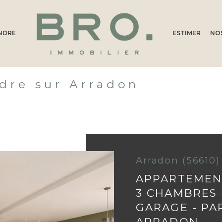
NDRE
ESTIMER
NOS
Voir les
1
annonces
PARTEMENT
T4
imer
dre sur Arradon
1
LOCALISATION
BUDGET
don
4 Pièces
Arradon (56610)
APPARTEMENT
3 CHAMBRES 
GARAGE - PA
ARRADON