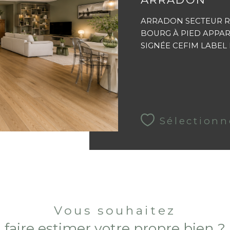
ARRADON SECTEUR R
BOURG À PIED APPA
SIGNÉE CEFIM LABEL B
Sélectionn
Vous souhaitez
faire estimer votre propre bien ?