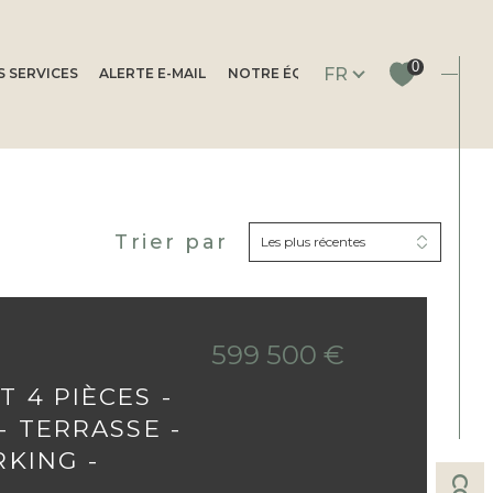
Langue
0
FR
 SERVICES
ALERTE E-MAIL
NOTRE ÉQUIPE
Trier par
Filtrer
Les plus récentes
Réinitialiser les
filtres
599 500 €
 4 PIÈCES -
- TERRASSE -
RKING -