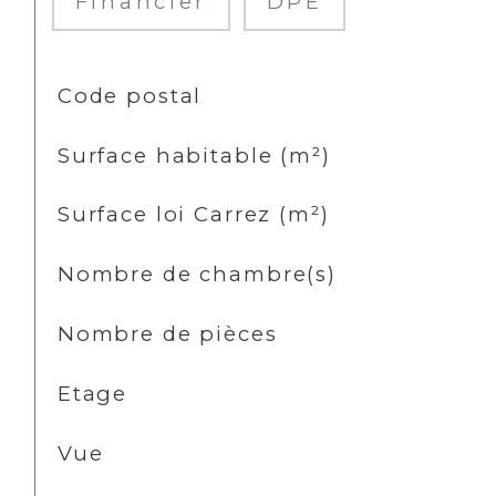
Financier
DPE
TRAD_SIROCCO_Caracteristique
Valeurs
Code postal
Surface habitable (m²)
Surface loi Carrez (m²)
Nombre de chambre(s)
Nombre de pièces
Etage
Vue