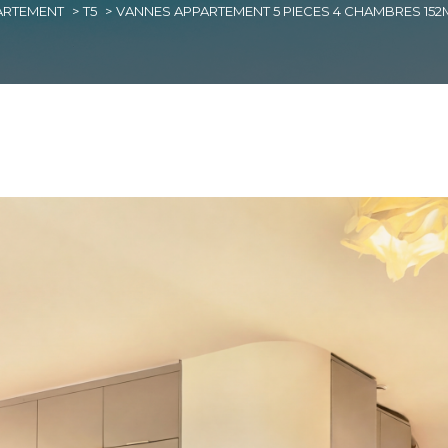
ARTEMENT
T5
VANNES APPARTEMENT 5 PIECES 4 CHAMBRES 152
imer
1
LOCALISATION
BUDGET
nes
5 Pièces