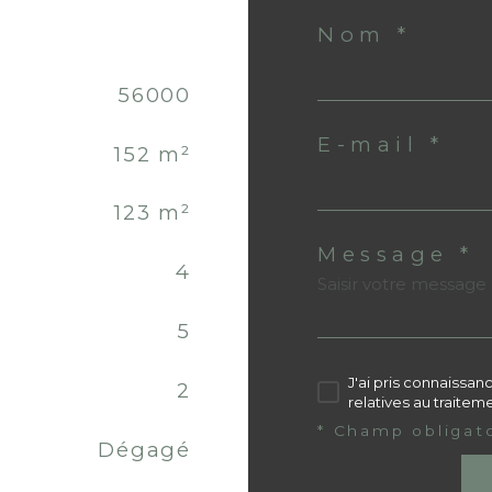
Nom *
56000
E-mail *
152 m²
123 m²
Message *
4
5
J'ai pris connaissan
2
relatives au traite
* Champ obligat
Dégagé