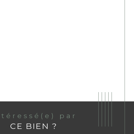
ntéressé(e) par
CE BIEN ?