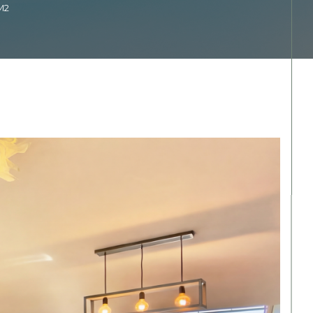
M2
Filtrer
Réinitialiser les
filtres