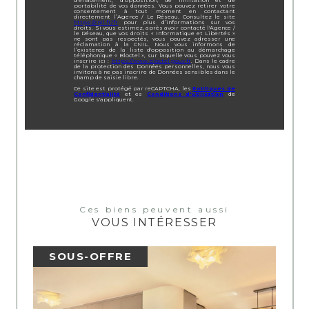
d’effacement, d’opposition, de limitation et de
portabilité de vos données. Vous pouvez retirer votre
consentement à tout moment en contactant
directement l’Agence / Le Réseau. Consultez le site
https://cnil.fr/fr
pour plus d’informations sur vos
droits. Si vous estimez, après avoir contacté l'Agence /
le Réseau, que vos droits « Informatique et Libertés »
ne sont pas respectés, vous pouvez adresser une
réclamation à la CNIL. Nous vous informons de
l’existence de la liste d'opposition au démarchage
téléphonique « Bloctel », sur laquelle vous pouvez vous
inscrire ici :
https://www.bloctel.gouv.fr
. Dans le cadre
de la protection des Données personnelles, nous vous
invitons à ne pas inscrire de Données sensibles dans le
champ de saisie libre.
Ce site est protégé par reCAPTCHA, les
Politiques de
Confidentialité
et es
Conditions d'utilisation
de
Google s'appliquent.
Ces biens peuvent aussi
VOUS INTÉRESSER
SOUS-OFFRE