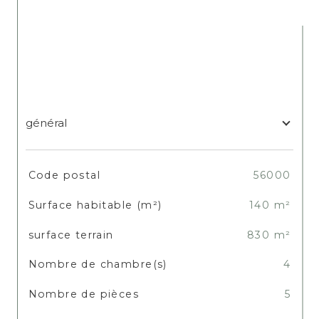
général
TRAD_SIROCCO_Caracteristique
Valeurs
Code postal
56000
Surface habitable (m²)
140 m²
surface terrain
830 m²
Nombre de chambre(s)
4
Nombre de pièces
5