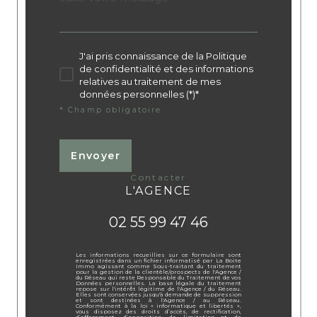
J'ai pris connaissance de la Politique
de confidentialité et des informations
relatives au traitement de mes
données personnelles (*)*
* Champ obligatoire
Envoyer
contacter
L'AGENCE
02 55 99 47 46
Les informations recueillies sur ce formulaire sont
enregistrées dans un fichier informatisé par La Boite
Immo agissant comme Sous-traitant du traitement
pour la gestion de la clientèle/prospects de l'Agence /
du Réseau qui reste Responsable du Traitement de vos
Données personnelles. La base légale du traitement
repose sur l'intérêt légitime de l'Agence / du Réseau.
Elles sont conservées jusqu'à demande de suppression
et sont destinées à l'Agence / au Réseau.
Conformément à la loi « informatique et libertés »,
vous disposez des droits d’accès, de rectification,