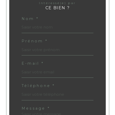
Intéressé(e) par
CE BIEN ?
Nom *
Prénom *
E-mail *
Téléphone *
Message *