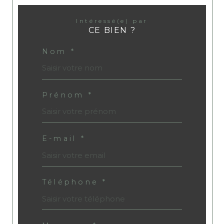
Intéressé(e) par
CE BIEN ?
Nom *
Prénom *
E-mail *
Téléphone *