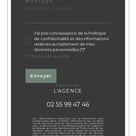
Message *
J'ai pris connaissance de la Politique
de confidentialité et des informations
relatives au traitement de mes
données personnelles (*)*
* Champ obligatoire
Envoyer
contacter
L'AGENCE
02 55 99 47 46
Les informations recueillies sur ce formulaire sont
enregistrées dans un fichier informatisé par La Boite
Immo agissant comme Sous-traitant du traitement
pour la gestion de la clientèle/prospects de l'Agence /
du Réseau qui reste Responsable du Traitement de vos
Données personnelles. La base légale du traitement
repose sur l'intérêt légitime de l'Agence / du Réseau.
Elles sont conservées jusqu'à demande de suppression