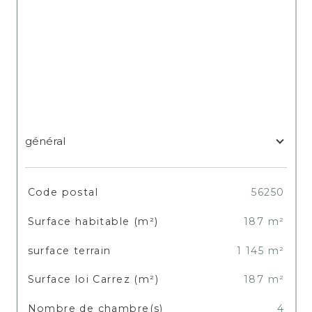
général
TRAD_SIROCCO_Caracteristique
Valeurs
Code postal
56250
Surface habitable (m²)
187 m²
surface terrain
1 145 m²
Surface loi Carrez (m²)
187 m²
Nombre de chambre(s)
4