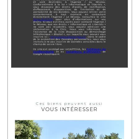
et sont destinées à l'Agence / au Réseau.
Conformément à la loi « informatique et libertés »,
vous disposez des droits d’accès, de rectification,
d’effacement, d’opposition, de limitation et de
portabilité de vos données. Vous pouvez retirer votre
consentement à tout moment en contactant
directement l’Agence / Le Réseau. Consultez le site
https://cnil.fr/fr
pour plus d’informations sur vos
droits. Si vous estimez, après avoir contacté l'Agence /
le Réseau, que vos droits « Informatique et Libertés »
ne sont pas respectés, vous pouvez adresser une
réclamation à la CNIL. Nous vous informons de
l’existence de la liste d'opposition au démarchage
téléphonique « Bloctel », sur laquelle vous pouvez vous
inscrire ici :
https://www.bloctel.gouv.fr
. Dans le cadre
de la protection des Données personnelles, nous vous
invitons à ne pas inscrire de Données sensibles dans le
champ de saisie libre.
Ce site est protégé par reCAPTCHA, les
Politiques de
Confidentialité
et es
Conditions d'utilisation
de
Google s'appliquent.
Ces biens peuvent aussi
VOUS INTÉRESSER