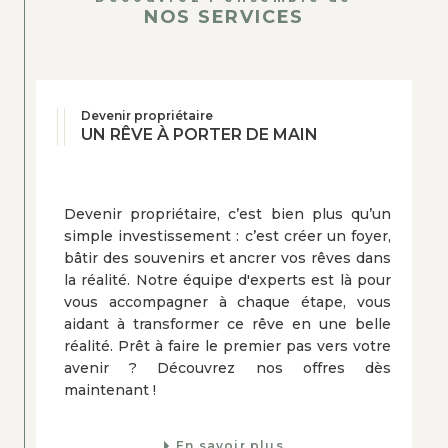
NOS SERVICES
Parlons de votre projet
Vous souhaitez en savoir plus? Parlons-
en. Contactez-nous dès aujourd’hui par
Devenir propriétaire
UN RÊVE À PORTER DE MAIN
email à
agence@bro-immobilier.fr
, ou
par téléphone au
02 55 99 47 46.
Que
vous soyez vendeur ou acheteur, nous
Devenir propriétaire, c’est bien plus qu’un
serons ravis de vous apporter des
simple investissement : c’est créer un foyer,
solutions adaptées à vos besoins.
bâtir des souvenirs et ancrer vos rêves dans
la réalité. Notre équipe d'experts est là pour
vous accompagner à chaque étape, vous
aidant à transformer ce rêve en une belle
réalité. Prêt à faire le premier pas vers votre
avenir ? Découvrez nos offres dès
maintenant !
En savoir plus