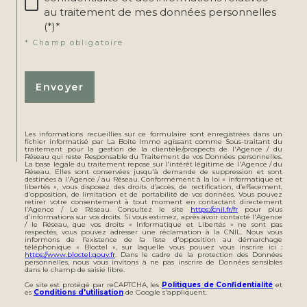
au traitement de mes données personnelles
(*)*
* Champ obligatoire
Envoyer
Les informations recueillies sur ce formulaire sont enregistrées dans un
fichier informatisé par La Boite Immo agissant comme Sous-traitant du
traitement pour la gestion de la clientèle/prospects de l'Agence / du
Réseau qui reste Responsable du Traitement de vos Données personnelles.
La base légale du traitement repose sur l'intérêt légitime de l'Agence / du
Réseau. Elles sont conservées jusqu'à demande de suppression et sont
destinées à l'Agence / au Réseau. Conformément à la loi « informatique et
libertés », vous disposez des droits d’accès, de rectification, d’effacement,
d’opposition, de limitation et de portabilité de vos données. Vous pouvez
retirer votre consentement à tout moment en contactant directement
l’Agence / Le Réseau. Consultez le site
https://cnil.fr/fr
pour plus
d’informations sur vos droits. Si vous estimez, après avoir contacté l'Agence
/ le Réseau, que vos droits « Informatique et Libertés » ne sont pas
respectés, vous pouvez adresser une réclamation à la CNIL. Nous vous
informons de l’existence de la liste d'opposition au démarchage
téléphonique « Bloctel », sur laquelle vous pouvez vous inscrire ici :
https://www.bloctel.gouv.fr
. Dans le cadre de la protection des Données
personnelles, nous vous invitons à ne pas inscrire de Données sensibles
dans le champ de saisie libre.
Ce site est protégé par reCAPTCHA, les
Politiques de Confidentialité
et
es
Conditions d'utilisation
de Google s'appliquent.