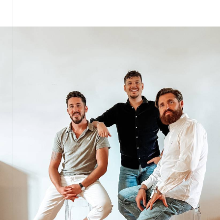
minutes aux alentours.
À l’écoute de vos besoins, nous vous
offrons un service sur mesure pour
concrétiser votre rêve immobilier, que
vous souhaitiez
vendre, acheter ou
investir.
Des services sur-mesure pour chaque
projet
Notre agence vous propose des
solutions personnalisées adaptées à vos
objectifs, qu’il s’agisse de
vendre ou
d’acheter
un bien immobilier. Grâce à
notre approche humaine et notre
expertise du marché à Vannes et les
alentours (Elven, Saint-Avé, Sulniac,