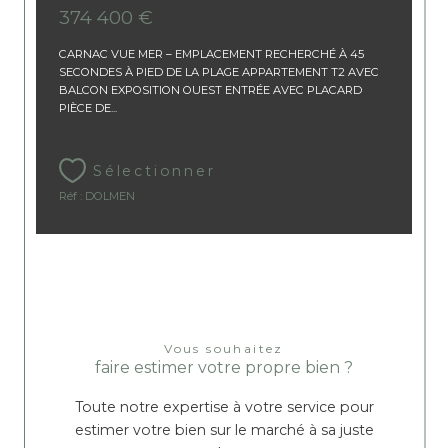
374 400 €
CARNAC VUE MER – EMPLACEMENT RECHERCHÉ À 45
SECONDES À PIED DE LA PLAGE APPARTEMENT T2 AVEC
BALCON EXPOSITION OUEST ENTRÉE AVEC PLACARD
PIÈCE DE...
Sélectionner
Réf : DOLMEN
Vous souhaitez
faire estimer votre propre bien ?
Toute notre expertise à votre service pour
estimer votre bien sur le marché à sa juste